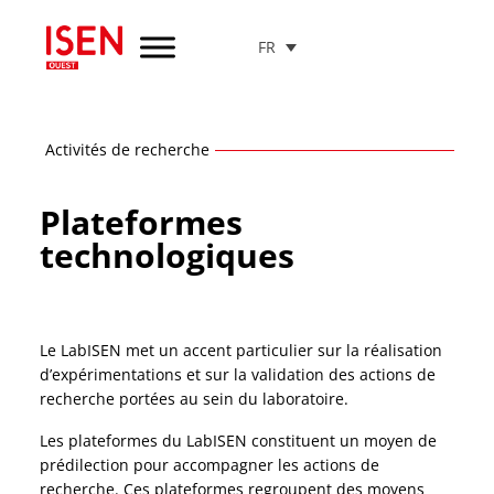
FR
Aller
au
menu
de
navigation
Activités de recherche
Aller
au
Plateformes
contenu
technologiques
Aller
au
pied
de
page
Le LabISEN met un accent particulier sur la réalisation
d’expérimentations et sur la validation des actions de
recherche portées au sein du laboratoire.
Les plateformes du LabISEN constituent un moyen de
prédilection pour accompagner les actions de
recherche. Ces plateformes regroupent des moyens