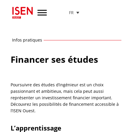
FR
Aller
au
menu
de
navigation
Infos pratiques
Aller
au
Financer ses études
contenu
Aller
au
pied
Poursuivre des études d’ingénieur est un choix
de
passionnant et ambitieux, mais cela peut aussi
page
représenter un investissement financier important.
Découvrez les possibilités de financement accessible à
l’ISEN Ouest.
L’apprentissage