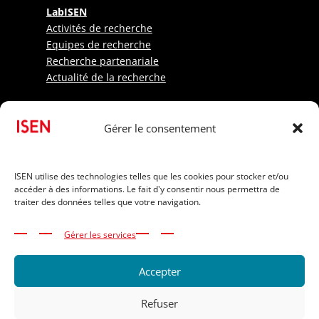
LabISEN
Activités de recherche
Equipes de recherche
Recherche partenariale
Actualité de la recherche
Etudiants
Gérer le consentement
Sportifs
Candidats internationaux
Informations pratiques
ISEN utilise des technologies telles que les cookies pour stocker et/ou
Frais de scolarité
accéder à des informations. Le fait d'y consentir nous permettra de
Financer ses études
traiter des données telles que votre navigation.
Bourses
Handicap et inclusion
Gérer les services
Intranet ISEN Ouest
Alumni AIISEN
Accepter
Refuser