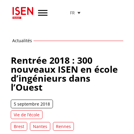
FR
Aller
au
menu
de
navigation
Actualités
Aller
au
Rentrée 2018 : 300
contenu
nouveaux ISEN en école
Aller
d’ingénieurs dans
au
pied
l’Ouest
de
page
5 septembre 2018
Vie de l’école
Brest
Nantes
Rennes