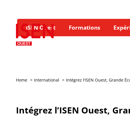
Aller
au
menu
ISEN Ouest
Formations
Expér
de
navigation
Aller
au
contenu
Aller
au
pied
Home
International
Intégrez l’ISEN Ouest, Grande Éc
de
page
Intégrez l’ISEN Ouest, Gr