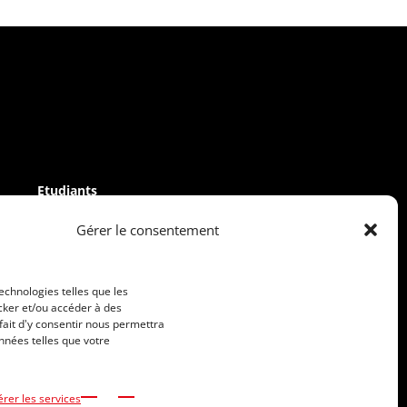
Etudiants
Sportifs
Gérer le consentement
Candidats internationaux
Informations pratiques
Frais de scolarité
technologies telles que les
Financer ses études
cker et/ou accéder à des
Bourses
fait d'y consentir nous permettra
Handicap et inclusion
nnées telles que votre
Intranet ISEN Ouest
Alumni AIISEN
rer les services