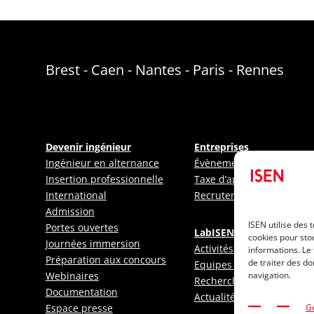
Brest - Caen - Nantes - Paris - Rennes
Devenir ingénieur
Entreprises
Ingénieur en alternance
Évènements entreprises
Insertion professionnelle
Taxe d’apprentissage
International
Recruter un ingénieur
Admission
ISEN utilise des 
Portes ouvertes
LabISEN
cookies pour sto
Journées immersion
Activités de recherche
informations. Le 
Préparation aux concours
de traiter des do
Equipes de recherche
Webinaires
navigation.
Recherche partenariale
Documentation
Actualité de la recherche
Espace presse
Gé