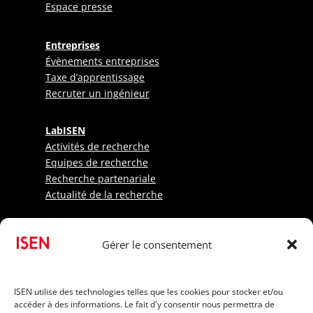
Espace presse
Entreprises
Évènements entreprises
Taxe d’apprentissage
Recruter un ingénieur
LabISEN
Activités de recherche
Equipes de recherche
Recherche partenariale
Actualité de la recherche
Etudiants
Gérer le consentement
Sportifs
Candidats internationaux
Informations pratiques
ISEN utilise des technologies telles que les cookies pour stocker et/ou
Frais de scolarité
accéder à des informations. Le fait d'y consentir nous permettra de