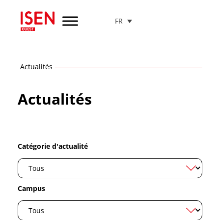
FR
Aller
au
menu
de
navigation
Actualités
Aller
au
Actualités
contenu
Aller
au
pied
de
Catégorie d'actualité
page
Campus