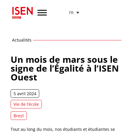
FR
Aller
au
menu
de
navigation
Actualités
Aller
au
Un mois de mars sous le
contenu
signe de l’Égalité à l’ISEN
Aller
Ouest
au
pied
de
page
5 avril 2024
Vie de l’école
Brest
Tout au long du mois, nos étudiants et étudiantes se