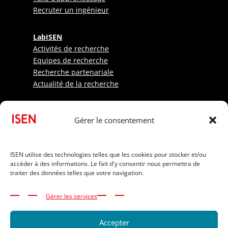
Recruter un ingénieur
LabISEN
Activités de recherche
Equipes de recherche
Recherche partenariale
Actualité de la recherche
Etudiants
Gérer le consentement
Sportifs
Candidats internationaux
Informations pratiques
ISEN utilise des technologies telles que les cookies pour stocker et/ou
Frais de scolarité
accéder à des informations. Le fait d'y consentir nous permettra de
Financer ses études
traiter des données telles que votre navigation.
Bourses
Handicap et inclusion
Gérer les services
Intranet ISEN Ouest
Alumni AIISEN
Accepter