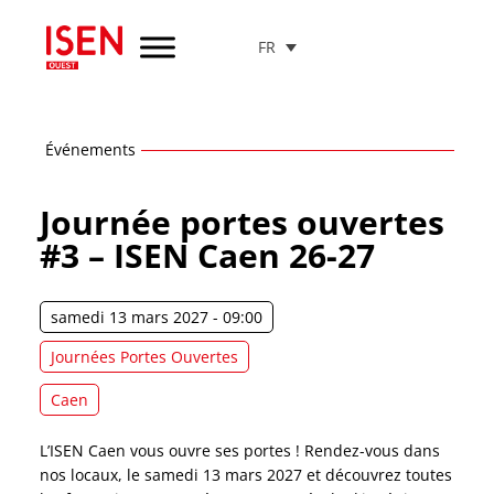
FR
Aller
au
menu
de
navigation
Événements
Aller
au
Journée portes ouvertes
contenu
#3 – ISEN Caen 26-27
Aller
au
pied
samedi 13 mars 2027 - 09:00
de
page
Journées Portes Ouvertes
Caen
L’ISEN Caen vous ouvre ses portes ! Rendez-vous dans
nos locaux, le samedi 13 mars 2027 et découvrez toutes