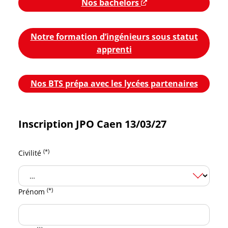
Nos bachelors
Nouvelle fenêtre
Notre formation d’ingénieurs sous statut
apprenti
Nos BTS prépa avec les lycées partenaires
Inscription JPO Caen 13/03/27
(*)
Civilité
(*)
Prénom