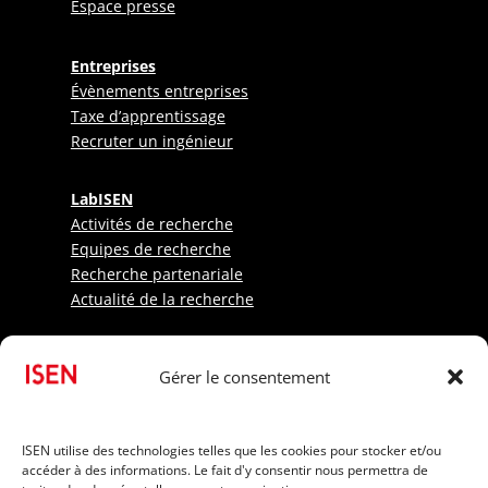
Espace presse
Entreprises
Évènements entreprises
Taxe d’apprentissage
Recruter un ingénieur
LabISEN
Activités de recherche
Equipes de recherche
Recherche partenariale
Actualité de la recherche
Etudiants
Gérer le consentement
Sportifs
Candidats internationaux
Informations pratiques
ISEN utilise des technologies telles que les cookies pour stocker et/ou
Frais de scolarité
accéder à des informations. Le fait d'y consentir nous permettra de
Financer ses études