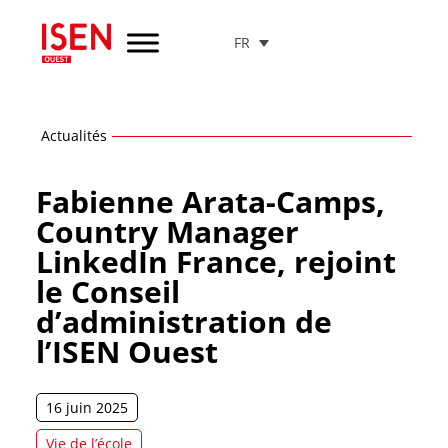
FR
Aller
au
menu
de
navigation
Actualités
Aller
au
Fabienne Arata-Camps,
contenu
Country Manager
Aller
LinkedIn France, rejoint
au
pied
le Conseil
de
page
d’administration de
l’ISEN Ouest
16 juin 2025
Vie de l’école