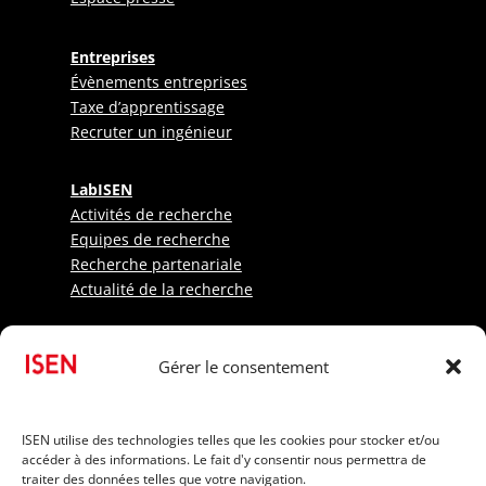
Entreprises
Évènements entreprises
Taxe d’apprentissage
Recruter un ingénieur
LabISEN
Activités de recherche
Equipes de recherche
Recherche partenariale
Actualité de la recherche
Etudiants
Gérer le consentement
Sportifs
Candidats internationaux
Informations pratiques
ISEN utilise des technologies telles que les cookies pour stocker et/ou
Frais de scolarité
accéder à des informations. Le fait d'y consentir nous permettra de
Financer ses études
traiter des données telles que votre navigation.